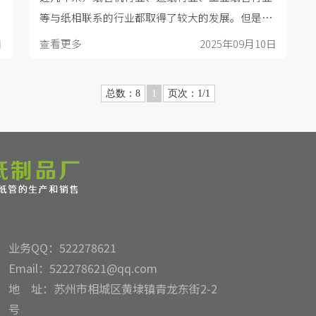
等与纸相联系的行业都取得了较大的发展。但是在
发展的同时一定不要忘了环境保护的重要性，那么
日
查看更多
2025年09月10日
如何发展才能有利于环保型社会、和谐社会的构
建。
总数：8
1
页次：1/1
业务QQ：522278621
Email：522278621@qq.com
地 址：苏州市相城区黄埭镇青龙东街2-2
号